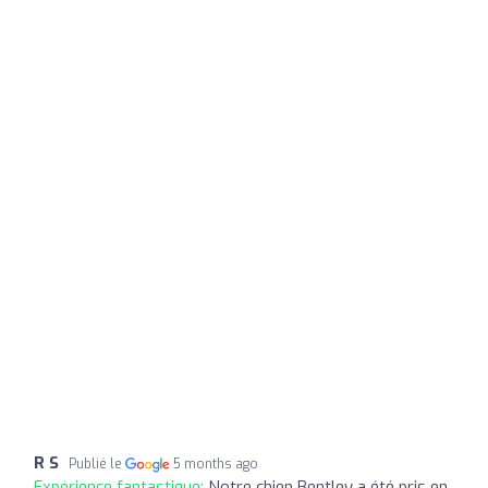
R S
Publié le
5 months ago
Expérience fantastique:
Notre chien Bentley a été pris en