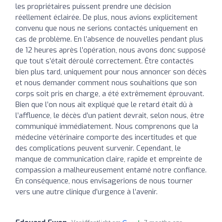
les propriétaires puissent prendre une décision
réellement éclairée. De plus, nous avions explicitement
convenu que nous ne serions contactés uniquement en
cas de problème. En l’absence de nouvelles pendant plus
de 12 heures après l’opération, nous avons donc supposé
que tout s’était déroulé correctement. Être contactés
bien plus tard, uniquement pour nous annoncer son décès
et nous demander comment nous souhaitions que son
corps soit pris en charge, a été extrêmement éprouvant.
Bien que l’on nous ait expliqué que le retard était dû à
l’affluence, le décès d’un patient devrait, selon nous, être
communiqué immédiatement. Nous comprenons que la
médecine vétérinaire comporte des incertitudes et que
des complications peuvent survenir. Cependant, le
manque de communication claire, rapide et empreinte de
compassion a malheureusement entamé notre confiance.
En conséquence, nous envisagerions de nous tourner
vers une autre clinique d’urgence à l’avenir.