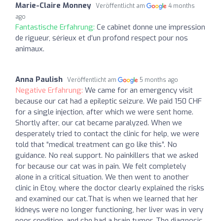
Marie-Claire Monney
Veröffentlicht am
4 months
ago
Fantastische Erfahrung:
Ce cabinet donne une impression
de rigueur, sérieux et d’un profond respect pour nos
animaux.
Anna Paulish
Veröffentlicht am
5 months ago
Negative Erfahrung:
We came for an emergency visit
because our cat had a epileptic seizure. We paid 150 CHF
for a single injection, after which we were sent home.
Shortly after, our cat became paralyzed. When we
desperately tried to contact the clinic for help, we were
told that “medical treatment can go like this”. No
guidance. No real support. No painkillers that we asked
for because our cat was in pain. We felt completely
alone in a critical situation. We then went to another
clinic in Etoy, where the doctor clearly explained the risks
and examined our cat.That is when we learned that her
kidneys were no longer functioning, her liver was in very
poor condition, and she had a brain tumor. The diagnosis