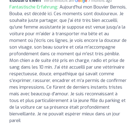
Edouard Ewen
Veröffentlicht am
7 months ago
Fantastische Erfahrung:
Aujourd'hui mon Bouvier Bernois,
Bouba, est décédé ici. Ces moments sont douloureux. Je
souhaite juste partager, que j'ai été très bien accueilli,
qu'une femme assistante je suppose est venue jusqu'a la
voiture pour m'aider à transporter ma bête et au
moment où j'écris ces lignes, je vois encore la douceur de
son visage, son beau sourire et cela m'accompagne
profondément dans ce moment qui m'est très pénible.
Mon chien a de suite été pris en charge, radio et prise de
sang dans les 10 min. J'ai été accueilli par une vétérinaire
respectueuse, douce, empathique qui savait comme
s'exprimer, rassurer, encadrer et m'a permis de confirmer
mes impressions. Ce fûrent de derniers instants tristes
mais avec beaucoup d'amour. Je suis reconnaissant à
tous et plus particulièrement à la jeune fille du parking et
de la voiture car sa présence était profondément
bienveillante. Je ne pouvait espérer mieux dans un jour
pareil