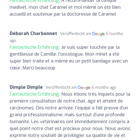
Fantastische Erfahrung:
A recommander la clinique
medivet, mon chat Caramel et moi même on été bien
accueilli et soutenue par la doctoresse de Caramel
Déborah Charbonnet
Veröffentlicht am
6 months
ago
Fantastische Erfahrung:
Je suis super touchée par la
gentillesse de Camille, l’oncologue. Mon minet a été
super bien traité et a même eu un petit bandage avec un
cœur. Merci beaucoup
Dimple Dimple
Veröffentlicht am
6 months ago
Fantastische Erfahrung:
Nous étions très inquiets pour la
première consultation de notre chat, âgé et atteint de
carcinomes. Dès notre arrivée, l’équipe a fait preuve d’un
grand professionnalisme, mais surtout d’une profonde
humanité. Les vétérinaires ont immédiatement compris à
quel point notre chat est précieux pour nous. Nous avons
exprimé notre souhait de privilégier sa qualité de vie et