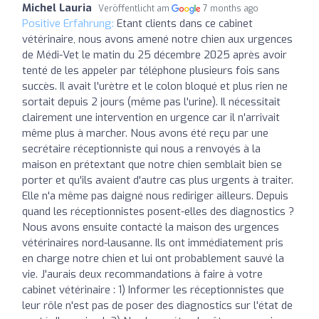
Michel Lauria
Veröffentlicht am
7 months ago
Positive Erfahrung:
Etant clients dans ce cabinet
vétérinaire, nous avons amené notre chien aux urgences
de Médi-Vet le matin du 25 décembre 2025 après avoir
tenté de les appeler par téléphone plusieurs fois sans
succès. Il avait l'urètre et le colon bloqué et plus rien ne
sortait depuis 2 jours (même pas l'urine). Il nécessitait
clairement une intervention en urgence car il n'arrivait
même plus à marcher. Nous avons été reçu par une
secrétaire réceptionniste qui nous a renvoyés à la
maison en prétextant que notre chien semblait bien se
porter et qu'ils avaient d'autre cas plus urgents à traiter.
Elle n'a même pas daigné nous rediriger ailleurs. Depuis
quand les réceptionnistes posent-elles des diagnostics ?
Nous avons ensuite contacté la maison des urgences
vétérinaires nord-lausanne. Ils ont immédiatement pris
en charge notre chien et lui ont probablement sauvé la
vie. J'aurais deux recommandations à faire à votre
cabinet vétérinaire : 1) Informer les réceptionnistes que
leur rôle n'est pas de poser des diagnostics sur l'état de