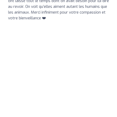
ont laissé tout le temps dont on avait besoin pour lui dire
au revoir. On voit qu’elles aiment autant les humains que
les animaux. Merci infiniment pour votre compassion et
votre bienveillance ❤️