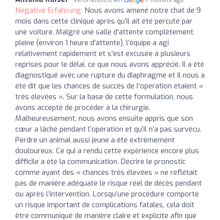
Veröffentlicht am
7 months ago
Negative Erfahrung:
Nous avons amené notre chat de 9
mois dans cette clinique après qu’il ait été percuté par
une voiture. Malgré une salle d’attente complètement
pleine (environ 1 heure d’attente), l’équipe a agi
relativement rapidement et s’est excusée à plusieurs
reprises pour le délai, ce que nous avons apprécié. Il a été
diagnostiqué avec une rupture du diaphragme et il nous a
été dit que les chances de succès de l’opération étaient «
très élevées ». Sur la base de cette formulation, nous
avons accepté de procéder à la chirurgie.
Malheureusement, nous avons ensuite appris que son
cœur a lâché pendant l’opération et qu’il n’a pas survécu.
Perdre un animal aussi jeune a été extrêmement
douloureux. Ce qui a rendu cette expérience encore plus
difficile a été la communication. Décrire le pronostic
comme ayant des « chances très élevées » ne reflétait
pas de manière adéquate le risque réel de décès pendant
ou après l’intervention. Lorsqu’une procédure comporte
un risque important de complications fatales, cela doit
être communiqué de manière claire et explicite afin que