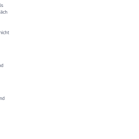
ls
räch
s
nicht
nd
und