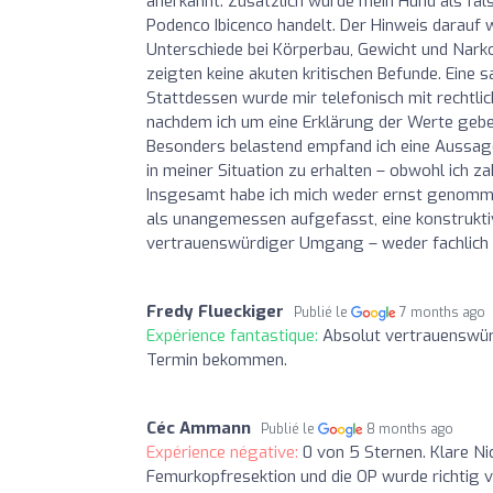
anerkannt. Zusätzlich wurde mein Hund als fal
Podenco Ibicenco handelt. Der Hinweis darauf 
Unterschiede bei Körperbau, Gewicht und Nar
zeigten keine akuten kritischen Befunde. Eine 
Stattdessen wurde mir telefonisch mit rechtli
nachdem ich um eine Erklärung der Werte gebe
Besonders belastend empfand ich eine Aussag
in meiner Situation zu erhalten – obwohl ich z
Insgesamt habe ich mich weder ernst genomme
als unangemessen aufgefasst, eine konstruktiv
vertrauenswürdiger Umgang – weder fachlich 
Fredy Flueckiger
Publié le
7 months ago
Expérience fantastique:
Absolut vertrauenswür
Termin bekommen.
Céc Ammann
Publié le
8 months ago
Expérience négative:
0 von 5 Sternen. Klare Ni
Femurkopfresektion und die OP wurde richtig v