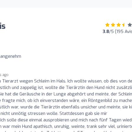
is
3.8
/5 (195 Avi
r angenehm
s ago
 Tierarzt wegen Schleim im Hals. Ich wollte wissen, ob dies von d
ich und zappelig ist, wollte die Tierärztin den Hund nicht zusätzl
Sie hat die Geräusche in der Lunge abgehört und meinte, der Schlei
 fragte mich, ob ich einverstanden wäre, ein Röntgenbild zu mache
tlich war, wurde die Tierärztin ebenfalls unsicher und meinte, sie 
 nicht unnötig stressen wolle. Stattdessen gab sie mir
ch solle diese einmal ausprobieren und mich nach fünf Tagen wied
war mein Hund apathisch, unruhig, weinte, trank sehr viel, uriniert