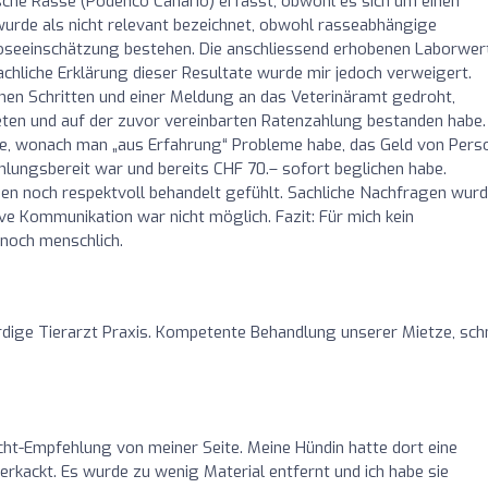
sche Rasse (Podenco Canario) erfasst, obwohl es sich um einen
wurde als nicht relevant bezeichnet, obwohl rasseabhängige
koseeinschätzung bestehen. Die anschliessend erhobenen Laborwer
sachliche Erklärung dieser Resultate wurde mir jedoch verweigert.
chen Schritten und einer Meldung an das Veterinäramt gedroht,
ten und auf der zuvor vereinbarten Ratenzahlung bestanden habe.
e, wonach man „aus Erfahrung“ Probleme habe, das Geld von Pers
ahlungsbereit war und bereits CHF 70.– sofort beglichen habe.
n noch respektvoll behandelt gefühlt. Sachliche Nachfragen wur
e Kommunikation war nicht möglich. Fazit: Für mich kein
noch menschlich.
dige Tierarzt Praxis. Kompetente Behandlung unserer Mietze, schn
cht-Empfehlung von meiner Seite. Meine Hündin hatte dort eine
erkackt. Es wurde zu wenig Material entfernt und ich habe sie