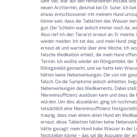
sehr viel, war auf den Hinterbeinen instabil u
neuen Arzttermin, diesmal bei Dr. Suter. Ich bat
etwas entschlossener mit meinem Hund umzugeh
könne sein, dass die Tabletten das Wasser b
gut. Der Schleim war jedoch immer noch da, w
Also rief ich den Tierarzt erneut an. Er meint
wieder melden. Ich tat das, und mein Hund zei
erneut ab und wartete über eine Woche. Ich wol
falsche Medikation erhielt, die mein Hund offen
Termin. Ich wollte wieder ein Röngentbild, der
Röntgenbild gemacht, und sie hatte kein Wasse
hätten keine Nebenwirkungen. Die von mir ge
falsch. Da die Symptome jedoch anhielten, beg
Nebenwirkungen des Medikaments. Dabei stellte
Niereninsuffizienz auslösen kann und dass d
würden. Um dies abzuklären, ging ich nochmal
tatsächlich eine Niereninsuffizienz festgestellt
traurig, dass man einem alten Hund ein Medik
erneut, diese Tabletten hätten keine Nebenwirku
hätte gesagt, mein Hund habe Wasser in der Lun
feststellen könne – das sei die Aussage der a