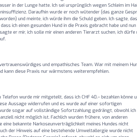
ser in der Lunge hatte. Ich sei ursprünglich wegen Schleim im Ha
insuffizienz. Daraufhin wurde er noch wütender (das ganze Gesp
orden) und meinte, ich würde ihm die Schuld geben. Ich sagte, da
, dass ich einen gesunden Hund in die Praxis gebracht habe und nun
gte er mir, ich solle mir einen anderen Tierarzt suchen, ich dürfe 
uf.
 vertrauenswürdiges und empathisches Team. War mit meinem Hu
nd kann diese Praxis nur wärmstens weiterempfehlen.
 Telefon wurde mir mitgeteilt, dass ich CHF 40.– bezahlen könne 
diese Aussage widerrufen und es wurde auf einer sofortigen
wurde sogar auf vollständige Sofortzahlung gedrängt, obwohl ich
anziell nicht möglich ist. Fachlich wurden frühere, von anderen
e eine bekannte Narkoseunverträglichkeit meines Hundes nicht
Auch der Hinweis auf eine bestehende Umweltallergie wurde nicht