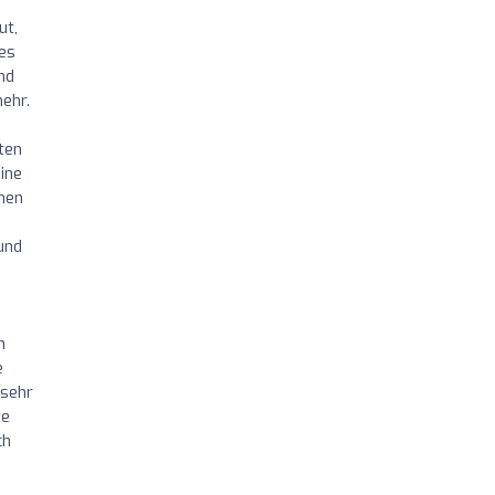
ut,
es
nd
ehr.
ten
ine
inen
und
n
e
 sehr
te
ch
h