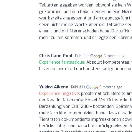
Tabletten gegeben worden, obwohl sie kein Was
gekommen, und nun habe mein Hund eine Nieren
war bereits angespannt und arrogant geführt w
seien nicht meine Worte, aber die Tatsache sei
einen Hund mit Nierenschäden habe. Daraufhin sa
mehr zu ihm kommen, und er legte den Hörer a
Christiane Pohl
Publié le
6 months ago
Expérience fantastique:
Absolut kompetentes,
bis zu seinem Tod dort bestens aufgehoben u
Yukira Aikeno
Publié le
6 months ago
Expérience négative:
problematisch. Bereits am
der Rest in Raten möglich sei. Vor Ort wurde 
Barzahlung von CHF 280.– bestanden. Später 
mehrfach klar kommuniziert habe, dass dies fin
Tierärzten dokumentierte Impfreaktionen sowi
berücksichtigt und pauschal zurückgewiesen. 