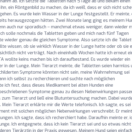
nd nahm ab. Ich setzte die Tabletten nach 5Tage ab und bekam einen
 ihn, ein Röntgenbild zu machen, da ich weiß, dass er sich nicht sche
en. Es wurde kein Wasser in der Lunge festgestellt. Er meinte, 
ereits herausgezogen hätten. Zwei Monate lang ging es meinem Hu
enn auch nur sporadisch – manchmal etwas weniger, dann wieder m
e, ich solle nochmals die Tabletten geben und mich nach fünf Tagen
gte wieder genau die gleichen Symptome. Also setzte ich die Tablet
lte wissen, ob sie wirklich Wasser in der Lunge hatte oder ob sie e
sichtlich nicht verträgt. Nach eineinhalb Wochen hatte ich erneut e
 TA wollte keins machen bis ich daraufbestand. Es wurde wieder ein
r in der Lunge. Mein Tierarzt meinte, die Tabletten seien harmlos 
schilderten Symptome könnten nicht sein, meine Wahrnehmung sei
ann ich selbst zu recherchieren und suchte nach möglichen
 ich fest, dass dieses Medikament bei alten Hunden eine
ie beschriebenen Symptome genau zu diesen Nebenwirkungen passe
s zum Tierarzt und ließ eine Blutuntersuchung machen. Dabei wurd
. Mein Tierarzt erklärte mir die Werte telefonisch. Ich sagte, es sei
ament mit solchen möglichen Nebenwirkungen verschreibt. Er mein
ngen. Ich sagte, dass ich recherchiert habe. Daraufhin meinte er, i
ge. Ich entgegnete, dass ich kein Tierarzt sei und so etwas nicht
nderen Tierärztin in der Praxis gewesen. Meinem Hund seien einfac