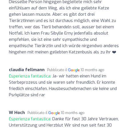
Diesselbe Person hingegen begleitete mich sehr
einfühlsam auf dem Weg, als ich eine geliebte Katze
gehen lassen musste. Aber: es gibt dort drei
TierärztInnen und es ist durchaus möglich, eine Wahl zu
treffen, wer das Tierli behandeln soll, ausser bei einem
Notfall. Ich kann Frau Sibylle Erny jedenfalls absolut
empfehlen, sie ist eine sehr sympathische und
empathische Tierärztin und ich würde nirgendwo anderes
hingehen mit meinen geliebten Katzenbusis als zu ihr ❤️
claudia fellmann
Pubblicato il
10 months ago
Esperienza fantastica:
Ja- wir hatten einen Hund im
Sterbeprozess und sie waren sehr freundlich. Er konnte
friedlich einschlafen. Hausbesuchebmachen sie keine und
Psrkplätze sind rar
W Hoch
Pubblicato il
10 months ago
Esperienza fantastica:
Danke für fast 30 Jahre Vertrauen,
Unterstützung und Herzblut Wir sind nun seit fast 30