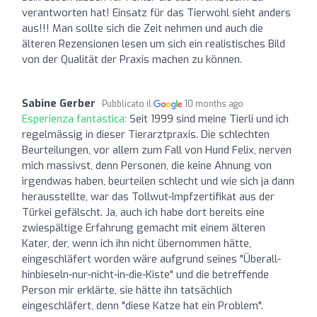
verantworten hat! Einsatz für das Tierwohl sieht anders
aus!!! Man sollte sich die Zeit nehmen und auch die
älteren Rezensionen lesen um sich ein realistisches Bild
von der Qualität der Praxis machen zu können.
Sabine Gerber
Pubblicato il
10 months ago
Esperienza fantastica:
Seit 1999 sind meine Tierli und ich
regelmässig in dieser Tierarztpraxis. Die schlechten
Beurteilungen, vor allem zum Fall von Hund Felix, nerven
mich massivst, denn Personen, die keine Ahnung von
irgendwas haben, beurteilen schlecht und wie sich ja dann
herausstellte, war das Tollwut-Impfzertifikat aus der
Türkei gefälscht. Ja, auch ich habe dort bereits eine
zwiespältige Erfahrung gemacht mit einem älteren
Kater, der, wenn ich ihn nicht übernommen hätte,
eingeschläfert worden wäre aufgrund seines "Überall-
hinbieseln-nur-nicht-in-die-Kiste" und die betreffende
Person mir erklärte, sie hätte ihn tatsächlich
eingeschläfert, denn "diese Katze hat ein Problem".