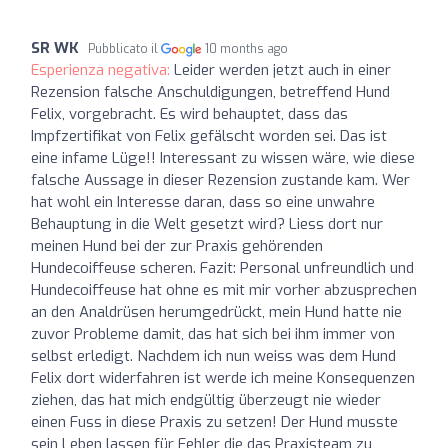
SR WK
Pubblicato il
10 months ago
Esperienza negativa:
Leider werden jetzt auch in einer
Rezension falsche Anschuldigungen, betreffend Hund
Felix, vorgebracht. Es wird behauptet, dass das
Impfzertifikat von Felix gefälscht worden sei. Das ist
eine infame Lüge!! Interessant zu wissen wäre, wie diese
falsche Aussage in dieser Rezension zustande kam. Wer
hat wohl ein Interesse daran, dass so eine unwahre
Behauptung in die Welt gesetzt wird? Liess dort nur
meinen Hund bei der zur Praxis gehörenden
Hundecoiffeuse scheren. Fazit: Personal unfreundlich und
Hundecoiffeuse hat ohne es mit mir vorher abzusprechen
an den Analdrüsen herumgedrückt, mein Hund hatte nie
zuvor Probleme damit, das hat sich bei ihm immer von
selbst erledigt. Nachdem ich nun weiss was dem Hund
Felix dort widerfahren ist werde ich meine Konsequenzen
ziehen, das hat mich endgültig überzeugt nie wieder
einen Fuss in diese Praxis zu setzen! Der Hund musste
sein Leben lassen für Fehler die das Praxisteam zu