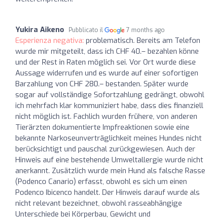
Yukira Aikeno
Pubblicato il
7 months ago
Esperienza negativa:
problematisch. Bereits am Telefon
wurde mir mitgeteilt, dass ich CHF 40.– bezahlen könne
und der Rest in Raten möglich sei. Vor Ort wurde diese
Aussage widerrufen und es wurde auf einer sofortigen
Barzahlung von CHF 280.– bestanden. Später wurde
sogar auf vollständige Sofortzahlung gedrängt, obwohl
ich mehrfach klar kommuniziert habe, dass dies finanziell
nicht möglich ist. Fachlich wurden frühere, von anderen
Tierärzten dokumentierte Impfreaktionen sowie eine
bekannte Narkoseunverträglichkeit meines Hundes nicht
berücksichtigt und pauschal zurückgewiesen. Auch der
Hinweis auf eine bestehende Umweltallergie wurde nicht
anerkannt. Zusätzlich wurde mein Hund als falsche Rasse
(Podenco Canario) erfasst, obwohl es sich um einen
Podenco Ibicenco handelt. Der Hinweis darauf wurde als
nicht relevant bezeichnet, obwohl rasseabhängige
Unterschiede bei Körperbau, Gewicht und