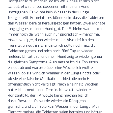
Röntgenbild zu machen, da ich weiß, dass er sich nicht
scheut, etwas entschlossener mit meinem Hund
umzugehen. Es wurde kein Wasser in der Lunge
festgestellt. Er meinte, es könne sein, dass die Tabletten
das Wasser bereits herausgezogen hätten. Zwei Monate
lang ging es meinem Hund gut. Der Schleim war jedoch
immer noch da, wenn auch nur sporadisch – manchmal
etwas weniger, dann wieder mehr. Also rief ich den
Tierarzt erneut an. Er meinte, ich solle nochmals die
Tabletten geben und mich nach fünf Tagen wieder
melden. Ich tat das, und mein Hund zeigte wieder genau
die gleichen Symptome. Also setzte ich die Tabletten
erneut ab und wartete über eine Woche. Ich wollte
wissen, ob sie wirklich Wasser in der Lunge hatte oder
ob sie eine falsche Medikation erhielt, die mein Hund
offensichtlich nicht verträgt. Nach eineinhalb Wochen
hatte ich erneut einen Termin. Ich wollte wieder ein
Röngentbild, der TA wollte keins machen bis ich
daraufbestand. Es wurde wieder ein Röntgenbild
gemacht, und sie hatte kein Wasser in der Lunge. Mein
Tierarzt meinte, die Tabletten seien harmlos und hätten