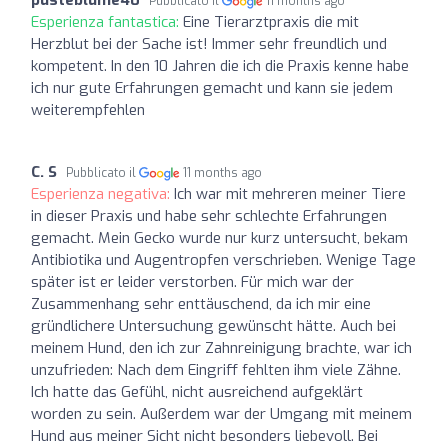
pusteblume40
Pubblicato il
11 months ago
Esperienza fantastica:
Eine Tierarztpraxis die mit
Herzblut bei der Sache ist! Immer sehr freundlich und
kompetent. In den 10 Jahren die ich die Praxis kenne habe
ich nur gute Erfahrungen gemacht und kann sie jedem
weiterempfehlen
C. S
Pubblicato il
11 months ago
Esperienza negativa:
Ich war mit mehreren meiner Tiere
in dieser Praxis und habe sehr schlechte Erfahrungen
gemacht. Mein Gecko wurde nur kurz untersucht, bekam
Antibiotika und Augentropfen verschrieben. Wenige Tage
später ist er leider verstorben. Für mich war der
Zusammenhang sehr enttäuschend, da ich mir eine
gründlichere Untersuchung gewünscht hätte. Auch bei
meinem Hund, den ich zur Zahnreinigung brachte, war ich
unzufrieden: Nach dem Eingriff fehlten ihm viele Zähne.
Ich hatte das Gefühl, nicht ausreichend aufgeklärt
worden zu sein. Außerdem war der Umgang mit meinem
Hund aus meiner Sicht nicht besonders liebevoll. Bei