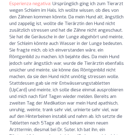
Esperienza negativa:
Ursprünglich ging ich zum Tierarzt
wegen Schleim im Hals. Ich wollte wissen, ob dies von
den Zähnen kommen könnte. Da mein Hund alt, ängstlich
und zappelig ist, wollte die Tierärztin den Hund nicht
zusätzlich stressen und hat die Zähne nicht angeschaut.
Sie hat die Geräusche in der Lunge abgehört und meinte,
der Schleim könnte auch Wasser in der Lunge bedeuten.
Sie fragte mich, ob ich einverstanden wäre, ein
Röntgenbild zu machen. Ich bejahte dies. Da mein Hund
jedoch sehr ängstlich war, wurde die Tierärztin ebenfalls
unsicher und meinte, sie könne das Röntgenbild nicht
machen, da sie den Hund nicht unnötig stressen wolle.
Stattdessen gab sie mir Entwässerungstabletten
(UpCard) und meinte, ich solle diese einmal ausprobieren
und mich nach fünf Tagen wieder melden. Bereits am
zweiten Tag der Medikation war mein Hund apathisch,
unruhig, weinte, trank sehr viel, urinierte sehr viel, war
auf den Hinterbeinen instabil und nahm ab. Ich setzte die
Tabletten nach 5Tage ab und bekam einen neuen
Arzttermin, diesmal bei Dr. Suter. Ich bat ihn, ein