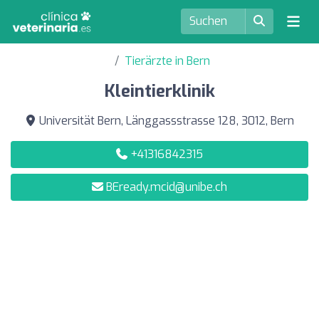
Tierärzte in Bern
Kleintierklinik
Universität Bern, Länggassstrasse 128, 3012, Bern
+41316842315
BEready.mcid@unibe.ch