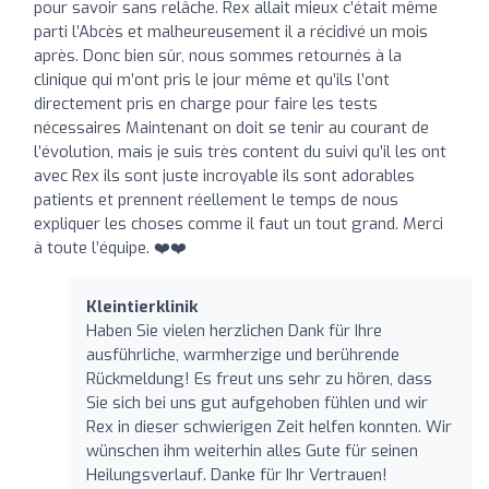
pour savoir sans relâche. Rex allait mieux c’était même
parti l’Abcès et malheureusement il a récidivé un mois
après. Donc bien sûr, nous sommes retournés à la
clinique qui m’ont pris le jour même et qu’ils l’ont
directement pris en charge pour faire les tests
nécessaires Maintenant on doit se tenir au courant de
l’évolution, mais je suis très content du suivi qu’il les ont
avec Rex ils sont juste incroyable ils sont adorables
patients et prennent réellement le temps de nous
expliquer les choses comme il faut un tout grand. Merci
à toute l’équipe. ❤️❤️
Kleintierklinik
Haben Sie vielen herzlichen Dank für Ihre
ausführliche, warmherzige und berührende
Rückmeldung! Es freut uns sehr zu hören, dass
Sie sich bei uns gut aufgehoben fühlen und wir
Rex in dieser schwierigen Zeit helfen konnten. Wir
wünschen ihm weiterhin alles Gute für seinen
Heilungsverlauf. Danke für Ihr Vertrauen!