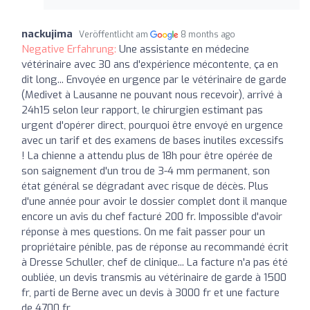
nackujima
Veröffentlicht am
8 months ago
Negative Erfahrung:
Une assistante en médecine
vétérinaire avec 30 ans d'expérience mécontente, ça en
dit long... Envoyée en urgence par le vétérinaire de garde
(Medivet à Lausanne ne pouvant nous recevoir), arrivé à
24h15 selon leur rapport, le chirurgien estimant pas
urgent d'opérer direct, pourquoi être envoyé en urgence
avec un tarif et des examens de bases inutiles excessifs
! La chienne a attendu plus de 18h pour être opérée de
son saignement d'un trou de 3-4 mm permanent, son
état général se dégradant avec risque de décès. Plus
d'une année pour avoir le dossier complet dont il manque
encore un avis du chef facturé 200 fr. Impossible d'avoir
réponse à mes questions. On me fait passer pour un
propriétaire pénible, pas de réponse au recommandé écrit
à Dresse Schuller, chef de clinique... La facture n'a pas été
oubliée, un devis transmis au vétérinaire de garde à 1500
fr, parti de Berne avec un devis à 3000 fr et une facture
de 4700 fr.