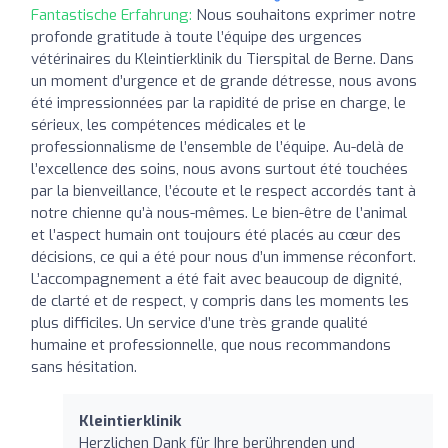
Fantastische Erfahrung:
Nous souhaitons exprimer notre
profonde gratitude à toute l’équipe des urgences
vétérinaires du Kleintierklinik du Tierspital de Berne. Dans
un moment d’urgence et de grande détresse, nous avons
été impressionnées par la rapidité de prise en charge, le
sérieux, les compétences médicales et le
professionnalisme de l’ensemble de l’équipe. Au-delà de
l’excellence des soins, nous avons surtout été touchées
par la bienveillance, l’écoute et le respect accordés tant à
notre chienne qu’à nous-mêmes. Le bien-être de l’animal
et l’aspect humain ont toujours été placés au cœur des
décisions, ce qui a été pour nous d’un immense réconfort.
L’accompagnement a été fait avec beaucoup de dignité,
de clarté et de respect, y compris dans les moments les
plus difficiles. Un service d’une très grande qualité
humaine et professionnelle, que nous recommandons
sans hésitation.
Kleintierklinik
Herzlichen Dank für Ihre berührenden und