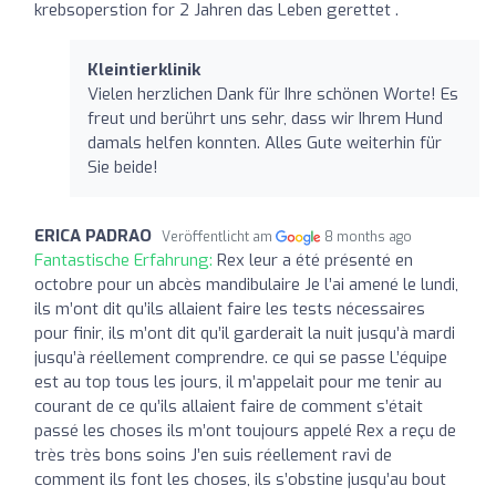
krebsoperstion for 2 Jahren das Leben gerettet .
Kleintierklinik
Vielen herzlichen Dank für Ihre schönen Worte! Es
freut und berührt uns sehr, dass wir Ihrem Hund
damals helfen konnten. Alles Gute weiterhin für
Sie beide!
ERICA PADRAO
Veröffentlicht am
8 months ago
Fantastische Erfahrung:
Rex leur a été présenté en
octobre pour un abcès mandibulaire Je l’ai amené le lundi,
ils m’ont dit qu’ils allaient faire les tests nécessaires
pour finir, ils m’ont dit qu’il garderait la nuit jusqu’à mardi
jusqu’à réellement comprendre. ce qui se passe L’équipe
est au top tous les jours, il m’appelait pour me tenir au
courant de ce qu’ils allaient faire de comment s’était
passé les choses ils m’ont toujours appelé Rex a reçu de
très très bons soins J’en suis réellement ravi de
comment ils font les choses, ils s’obstine jusqu’au bout